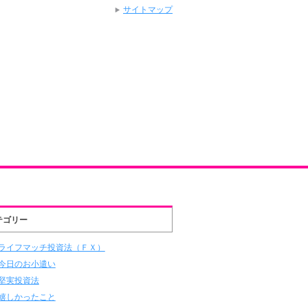
サイトマップ
テゴリー
ライフマッチ投資法（ＦＸ）
今日のお小遣い
堅実投資法
嬉しかったこと