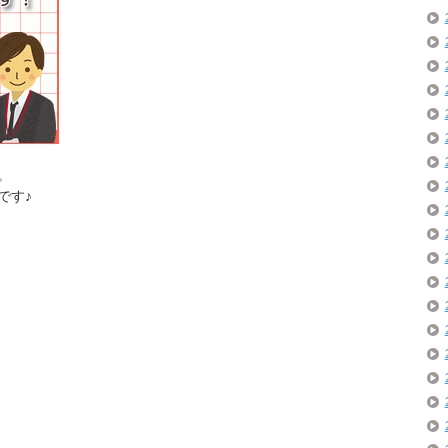
。
です♪