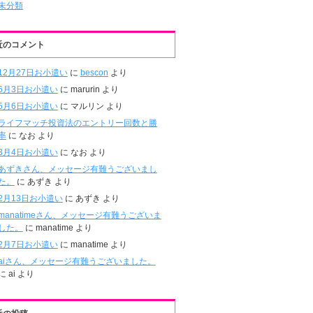
未分類
近のコメント
12月27日お小遣い
に
bescon
より
6月3日お小遣い
に
marurin
より
5月6日お小遣い
に
マルリン
より
ライフマッチ投資法のエントリー回数と勝
率
に
なお
より
3月4日お小遣い
に
なお
より
あずきさん、メッセージ有難うございまし
た。
に
あずき
より
2月13日お小遣い
に
あずき
より
manatimeさん、メッセージ有難うございま
した。
に
manatime
より
2月7日お小遣い
に
manatime
より
aiさん、メッセージ有難うございました。
に
ai
より