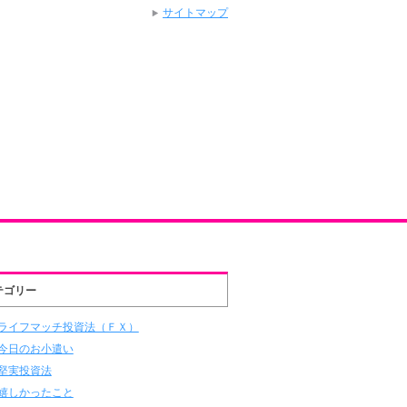
サイトマップ
テゴリー
ライフマッチ投資法（ＦＸ）
今日のお小遣い
堅実投資法
嬉しかったこと