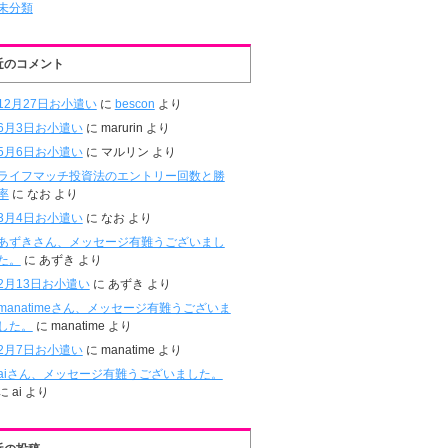
未分類
近のコメント
12月27日お小遣い
に
bescon
より
6月3日お小遣い
に
marurin
より
5月6日お小遣い
に
マルリン
より
ライフマッチ投資法のエントリー回数と勝
率
に
なお
より
3月4日お小遣い
に
なお
より
あずきさん、メッセージ有難うございまし
た。
に
あずき
より
2月13日お小遣い
に
あずき
より
manatimeさん、メッセージ有難うございま
した。
に
manatime
より
2月7日お小遣い
に
manatime
より
aiさん、メッセージ有難うございました。
に
ai
より