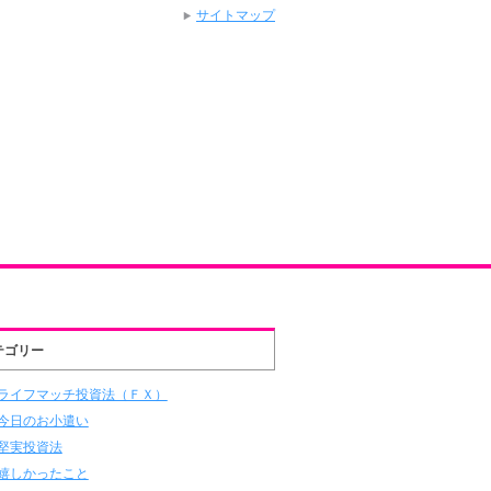
サイトマップ
テゴリー
ライフマッチ投資法（ＦＸ）
今日のお小遣い
堅実投資法
嬉しかったこと