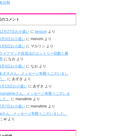
未分類
近のコメント
12月27日お小遣い
に
bescon
より
6月3日お小遣い
に
marurin
より
5月6日お小遣い
に
マルリン
より
ライフマッチ投資法のエントリー回数と勝
率
に
なお
より
3月4日お小遣い
に
なお
より
あずきさん、メッセージ有難うございまし
た。
に
あずき
より
2月13日お小遣い
に
あずき
より
manatimeさん、メッセージ有難うございま
した。
に
manatime
より
2月7日お小遣い
に
manatime
より
aiさん、メッセージ有難うございました。
に
ai
より