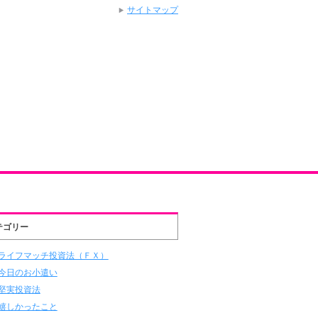
サイトマップ
テゴリー
ライフマッチ投資法（ＦＸ）
今日のお小遣い
堅実投資法
嬉しかったこと