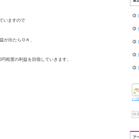
最
ていますので
利益が出たらＯＫ、
00円程度の利益を目指していきます。
に
ア