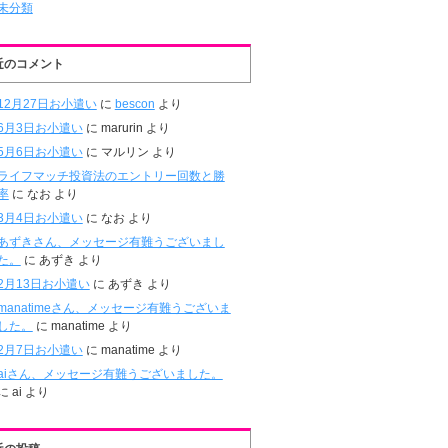
未分類
近のコメント
12月27日お小遣い
に
bescon
より
6月3日お小遣い
に
marurin
より
5月6日お小遣い
に
マルリン
より
ライフマッチ投資法のエントリー回数と勝
率
に
なお
より
3月4日お小遣い
に
なお
より
あずきさん、メッセージ有難うございまし
た。
に
あずき
より
2月13日お小遣い
に
あずき
より
manatimeさん、メッセージ有難うございま
した。
に
manatime
より
2月7日お小遣い
に
manatime
より
aiさん、メッセージ有難うございました。
に
ai
より