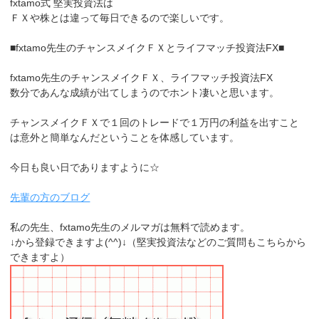
fxtamo式 堅実投資法は
ＦＸや株とは違って毎日できるので楽しいです。
■fxtamo先生のチャンスメイクＦＸとライフマッチ投資法FX■
fxtamo先生のチャンスメイクＦＸ、ライフマッチ投資法FX
数分であんな成績が出てしまうのでホント凄いと思います。
チャンスメイクＦＸで１回のトレードで１万円の利益を出すこと
は意外と簡単なんだということを体感しています。
今日も良い日でありますように☆
先輩の方のブログ
私の先生、fxtamo先生のメルマガは無料で読めます。
↓から登録できますよ(^^)↓（堅実投資法などのご質問もこちらから
できますよ）