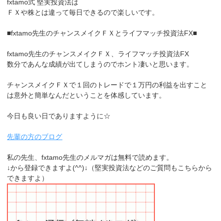
fxtamo式 堅実投資法は
ＦＸや株とは違って毎日できるので楽しいです。
■fxtamo先生のチャンスメイクＦＸとライフマッチ投資法FX■
fxtamo先生のチャンスメイクＦＸ、ライフマッチ投資法FX
数分であんな成績が出てしまうのでホント凄いと思います。
チャンスメイクＦＸで１回のトレードで１万円の利益を出すこと
は意外と簡単なんだということを体感しています。
今日も良い日でありますように☆
先輩の方のブログ
私の先生、fxtamo先生のメルマガは無料で読めます。
↓から登録できますよ(^^)↓（堅実投資法などのご質問もこちらから
できますよ）