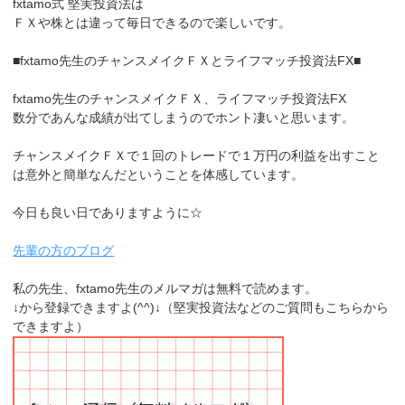
fxtamo式 堅実投資法は
ＦＸや株とは違って毎日できるので楽しいです。
■fxtamo先生のチャンスメイクＦＸとライフマッチ投資法FX■
fxtamo先生のチャンスメイクＦＸ、ライフマッチ投資法FX
数分であんな成績が出てしまうのでホント凄いと思います。
チャンスメイクＦＸで１回のトレードで１万円の利益を出すこと
は意外と簡単なんだということを体感しています。
今日も良い日でありますように☆
先輩の方のブログ
私の先生、fxtamo先生のメルマガは無料で読めます。
↓から登録できますよ(^^)↓（堅実投資法などのご質問もこちらから
できますよ）