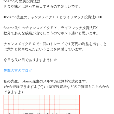
fxtamo式 堅実投資法は
ＦＸや株とは違って毎日できるので楽しいです。
■fxtamo先生のチャンスメイクＦＸとライフマッチ投資法FX■
fxtamo先生のチャンスメイクＦＸ、ライフマッチ投資法FX
数分であんな成績が出てしまうのでホント凄いと思います。
チャンスメイクＦＸで１回のトレードで１万円の利益を出すこと
は意外と簡単なんだということを体感しています。
今日も良い日でありますように☆
先輩の方のブログ
私の先生、fxtamo先生のメルマガは無料で読めます。
↓から登録できますよ(^^)↓（堅実投資法などのご質問もこちらから
できますよ）