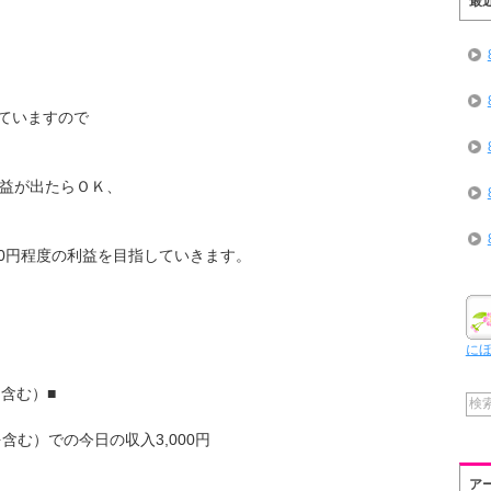
最
ていますので
利益が出たらＯＫ、
00円程度の利益を目指していきます。
に
を含む）■
を含む）での今日の収入3,000円
ア