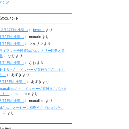
未分類
近のコメント
12月27日お小遣い
に
bescon
より
6月3日お小遣い
に
marurin
より
5月6日お小遣い
に
マルリン
より
ライフマッチ投資法のエントリー回数と勝
率
に
なお
より
3月4日お小遣い
に
なお
より
あずきさん、メッセージ有難うございまし
た。
に
あずき
より
2月13日お小遣い
に
あずき
より
manatimeさん、メッセージ有難うございま
した。
に
manatime
より
2月7日お小遣い
に
manatime
より
aiさん、メッセージ有難うございました。
に
ai
より