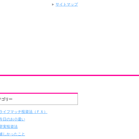
サイトマップ
テゴリー
ライフマッチ投資法（ＦＸ）
今日のお小遣い
堅実投資法
嬉しかったこと