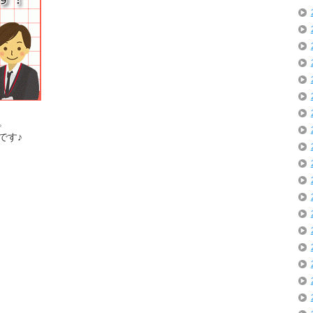
。
です♪