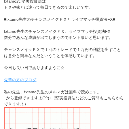
fxtamo式 堅実投資法は
ＦＸや株とは違って毎日できるので楽しいです。
■fxtamo先生のチャンスメイクＦＸとライフマッチ投資法FX■
fxtamo先生のチャンスメイクＦＸ、ライフマッチ投資法FX
数分であんな成績が出てしまうのでホント凄いと思います。
チャンスメイクＦＸで１回のトレードで１万円の利益を出すこと
は意外と簡単なんだということを体感しています。
今日も良い日でありますように☆
先輩の方のブログ
私の先生、fxtamo先生のメルマガは無料で読めます。
↓から登録できますよ(^^)↓（堅実投資法などのご質問もこちらから
できますよ）