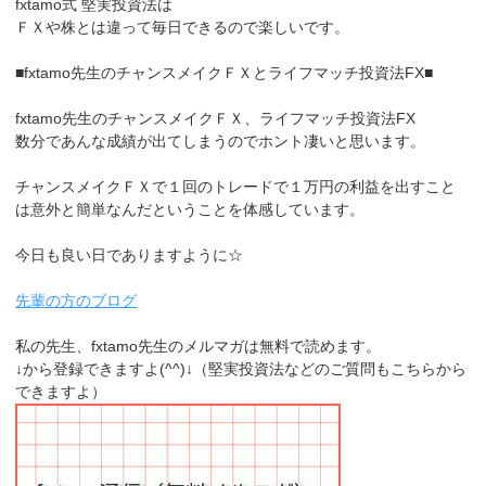
fxtamo式 堅実投資法は
ＦＸや株とは違って毎日できるので楽しいです。
■fxtamo先生のチャンスメイクＦＸとライフマッチ投資法FX■
fxtamo先生のチャンスメイクＦＸ、ライフマッチ投資法FX
数分であんな成績が出てしまうのでホント凄いと思います。
チャンスメイクＦＸで１回のトレードで１万円の利益を出すこと
は意外と簡単なんだということを体感しています。
今日も良い日でありますように☆
先輩の方のブログ
私の先生、fxtamo先生のメルマガは無料で読めます。
↓から登録できますよ(^^)↓（堅実投資法などのご質問もこちらから
できますよ）